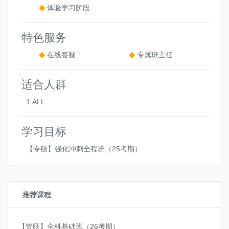
体验学习阶段
特色服务
在线答疑
专属班主任
适合人群
1.ALL
学习目标
【专硕】强化冲刺全程班（25考期）
推荐课程
【管联】全科基础班（26考期）