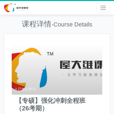
课程详情
-Course Details
人已加入学习
【专硕】强化冲刺全程班
（26考期）