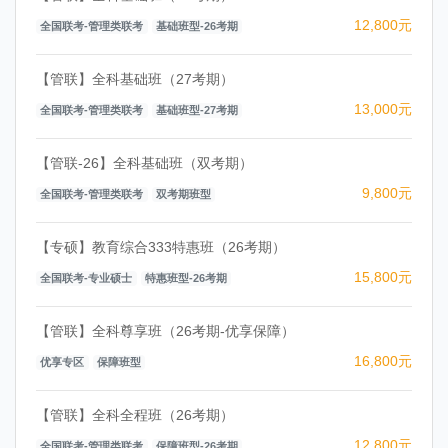
12,800元
全国联考-管理类联考
基础班型-26考期
【管联】全科基础班（27考期）
13,000元
全国联考-管理类联考
基础班型-27考期
【管联-26】全科基础班（双考期）
9,800元
全国联考-管理类联考
双考期班型
【专硕】教育综合333特惠班（26考期）
15,800元
全国联考-专业硕士
特惠班型-26考期
【管联】全科尊享班（26考期-优享保障）
16,800元
优享专区
保障班型
【管联】全科全程班（26考期）
12,800元
全国联考-管理类联考
保障班型-26考期